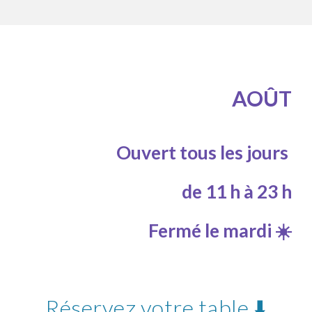
AOÛT
Ouvert tous les jours
de 11 h à 23 h
Fermé le mardi ☀️
Réservez votre table ⬇️