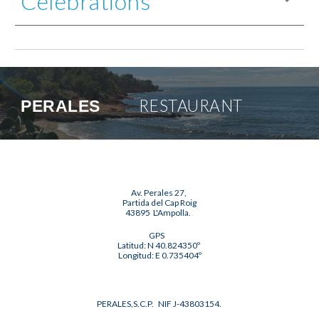
Célébrations
RESTAURANT
PERALES
Av. Perales 27,
Partida del Cap Roig
43895 L'Ampolla.
GPS
Latitud: N 40.824350º
Longitud: E 0.735404º
PERALES,S.C.P. NIF J-43803154.