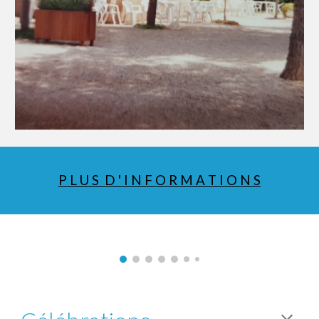
P L U S D ' I N F O R M A T I O N S