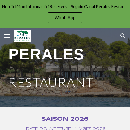
Nou Telèfon Informació i Reserves - Seguiu Canal Perales Restaurant per estar al dia!
Skip to main content
Skip to navigation
WhatsApp
PERALES
RESTAURANT
SAISON 2026
- DATE D'OUVERTURE 14 Mars 2026-