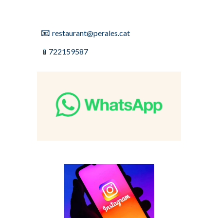
📧
restaurant@perales.cat
📱
722159587