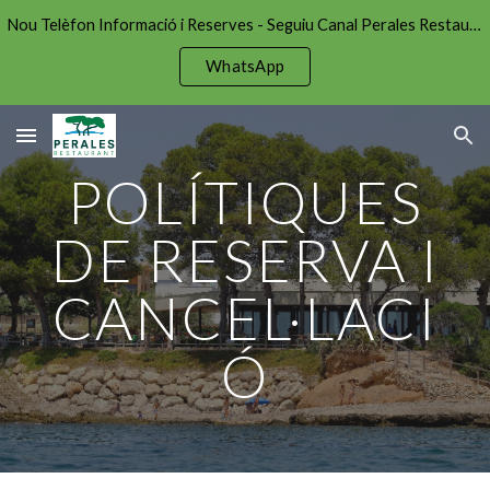
Nou Telèfon Informació i Reserves - Seguiu Canal Perales Restaurant per estar al dia!
Skip to main content
Skip to navigation
WhatsApp
POLÍTIQUES
DE RESERVA I
CANCEL·LACI
Ó