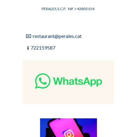
PERALES,S.C.P. NIF J-43803154.
📧
restaurant@perales.cat
📱
722159587