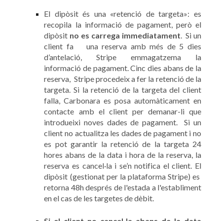
El dipòsit és una «retenció de targeta»: es
recopila la informació de pagament, però el
dipòsit
no es carrega immediatament
. Si un
client fa
una reserva amb més de 5 dies
d’antelació, Stripe emmagatzema la
informació de pagament. Cinc dies abans de la
reserva, Stripe procedeix a fer la retenció de la
targeta. Si la retenció de la targeta del client
falla, Carbonara es posa automàticament en
contacte amb el client per demanar-li que
introdueixi noves dades de pagament. Si un
client no actualitza les dades de pagament i no
es pot garantir la retenció de la targeta 24
hores abans de la data i hora de la reserva, la
reserva es cancel·la i se’n notifica el client. El
dipòsit (gestionat per la plataforma Stripe) es
retorna 48h després de l'estada a l'establiment
en el cas de les targetes de dèbit.
Si el client no cancel·la abans de la data