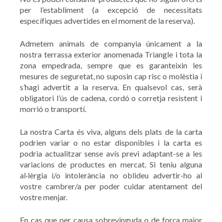
per l’establiment (a excepció de necessitats
específiques advertides en el moment de la reserva).
Admetem animals de companyia únicament a la
nostra terrassa exterior anomenada Triangle i tota la
zona empedrada, sempre que es garanteixin les
mesures de seguretat, no suposin cap risc o molèstia i
s’hagi advertit a la reserva. En qualsevol cas, serà
obligatori l’ús de cadena, cordó o corretja resistent i
morrió o transportí.
La nostra Carta és viva, alguns dels plats de la carta
podrien variar o no estar disponibles i la carta es
podria actualitzar sense avís previ adaptant-se a les
variacions de productes en mercat. Si teniu alguna
al·lèrgia i/o intolerància no oblideu advertir-ho al
vostre cambrer/a per poder cuidar atentament del
vostre menjar.
En cas que per causa sobrevinguda o de força major