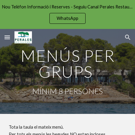
Nou Telèfon Informació i Reserves - Seguiu Canal Perales Restaurant per estar al dia!
Skip to main content
Skip to navigation
WhatsApp
MENÚS PER
GRUPS
MÍNIM 8 PERSONES
Tota la taula el mateix menú.
Per tots els menús les begudes NO estan incloses.