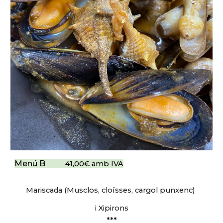
Menú B
41,00€ amb IVA
Mariscada (Musclos, cloïsses, cargol punxenc)
i Xipirons
***