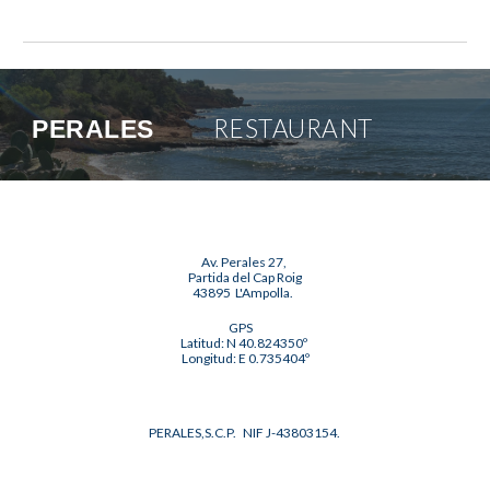
RESTAURANT
PERALES
Av. Perales 27,
Partida del Cap Roig
43895 L'Ampolla.
GPS
Latitud: N 40.824350º
Longitud: E 0.735404º
PERALES,S.C.P. NIF J-43803154.