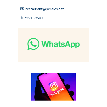
📧
restaurant@perales.cat
📱
722159587