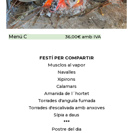
Menú C
36,00€ amb IVA
FESTÍ PER COMPARTIR
Musclos al vapor
Navalles
Xipirons
Calamars
Amanida de l´hortet
Torrades d'anguila fumada
Torrades d'escalivada amb anxoves
Sípia a daus
***
Postre del dia